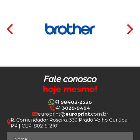
Fale conosco
hoje mesmo!
41
98403-2536
41
3029-9494
europrint@
europrint
.com.br
R. Comendador Roseira, 333
Prado Velho Curitiba -
PR | CEP: 80215-210